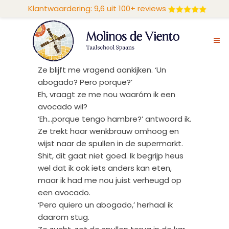
Klantwaardering: 9,6 uit 100+ reviews
avocado’s?
‘Abogados?’ probeer ik
Het meisje kijkt me vragend aan. ‘Que?
Un abogado?’
‘Si!’
Ze blijft me vragend aankijken. ‘Un
abogado? Pero porque?’
Eh, vraagt ze me nou waaróm ik een
avocado wil?
‘Eh…porque tengo hambre?’ antwoord ik.
Ze trekt haar wenkbrauw omhoog en
wijst naar de spullen in de supermarkt.
Shit, dit gaat niet goed. Ik begrijp heus
wel dat ik ook iets anders kan eten,
maar ik had me nou juist verheugd op
een avocado.
‘Pero quiero un abogado,’ herhaal ik
daarom stug.