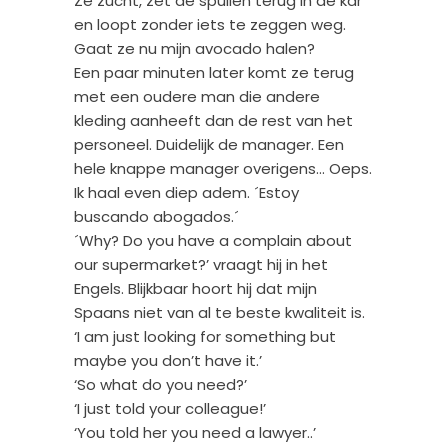
Ze zucht, zet de spullen terug in de kar
en loopt zonder iets te zeggen weg.
Gaat ze nu mijn avocado halen?
Een paar minuten later komt ze terug
met een oudere man die andere
kleding aanheeft dan de rest van het
personeel. Duidelijk de manager. Een
hele knappe manager overigens… Oeps.
Ik haal even diep adem. ´Estoy
buscando abogados.´
´Why? Do you have a complain about
our supermarket?’ vraagt hij in het
Engels. Blijkbaar hoort hij dat mijn
Spaans niet van al te beste kwaliteit is.
‘I am just looking for something but
maybe you don’t have it.’
‘So what do you need?’
‘I just told your colleague!’
‘You told her you need a lawyer..’